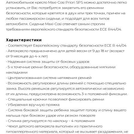
Автомoбильное крeслo Maxi-Cosi Priori SPS можно достаточно легко
установить, от Вас потребуется закрепить его ремнями
безопасности, которые крепятся в двух или трех точках, причем на
любом пассажирском сиденье, и подойдет для всех типов
автомобиля. Сиденье Maxi-Cosi отвечает самым строгим
требованиям европейского стандарта безопасности ECE R44/04.
Характеристики
• Соответствует Европейскому стандарту безопасности ECE R 44/04
• Автокресло предназначено для детей весом от 9 до 18 кг (возраст
от 9 месяцев до 4-х лет)
• Надежная система защиты от боковых ударов
• 5-х точечные ремни безопасности, оборудованные мягкими
накладками
• Централизованная система натяжения ремней
• Возможность регулировки длины ремней с помощью специально
замка. Высота ремешков регулируется автоматически независимо
от их длины, предусмотрена возможность 3-х положений фиксации.
• Специальные крючки позволяют фиксировать ремни
• Убираемая вручную пряжка
• Система боковой защиты ребенка защитит голову и спину вашего
малыша при боковом ударе или резком повороте
• Спинка регулируется по наклону - 4 положения
• Чехол детского автокресла выполнен из практичного
гипоаллергенного материала, который не вызывает раздражения, не