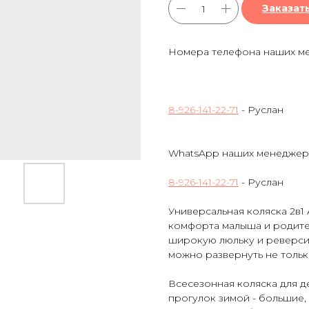
Заказат
Номера телефона наших м
8-926-141-22-71
- Руслан
WhatsApp наших менеджер
8-926-141-22-71
- Руслан
Универсальная коляска 2в1
комфорта малыша и родите
широкую люльку и реверси
можно развернуть не тольк
Всесезонная коляска для д
прогулок зимой - большие,