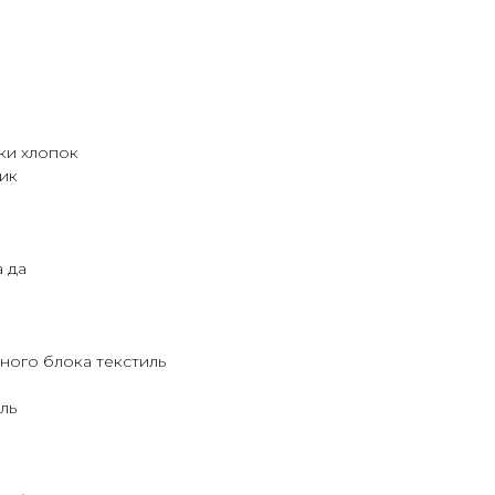
ки хлопок
ик
 да
ного блока текстиль
ль