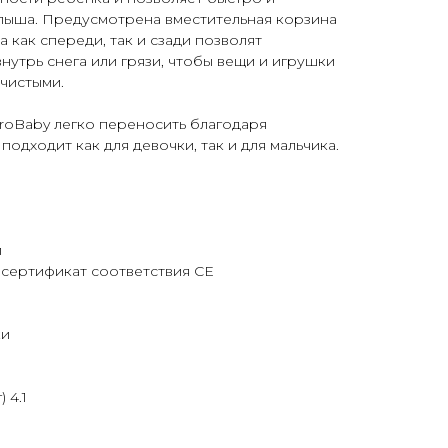
лыша. Предусмотрена вместительная корзина
 как спереди, так и сзади позволят
нутрь снега или грязи, чтобы вещи и игрушки
чистыми.
oBaby легко переносить благодаря
одходит как для девочки, так и для мальчика.
й
сертификат соответствия СЕ
ки
 4.1