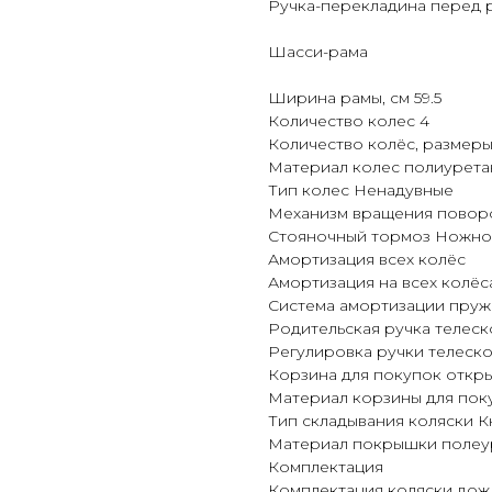
Ручка-перекладина перед 
Шасси-рама
Ширина рамы, см 59.5
​Количество колес 4
Количество колёс, размеры
Материал колес полиурета
Тип колес Ненадувные
Механизм вращения повор
Стояночный тормоз Ножн
Амортизация всех колёс
Амортизация на всех колёс
Система амортизации пру
Родительская ручка телес
Регулировка ручки телеск
Корзина для покупок откр
Материал корзины для пок
Тип складывания коляски 
Материал покрышки полеу
Комплектация
Комплектация коляски дож