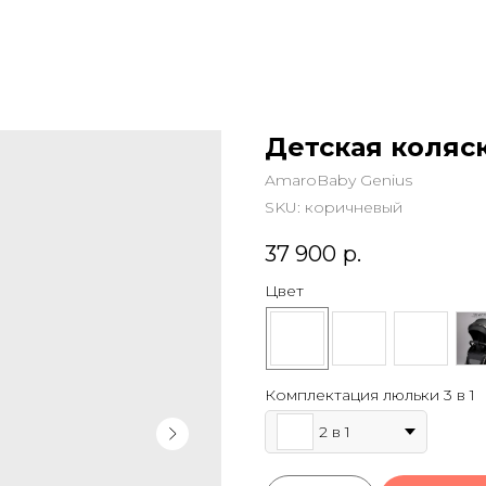
Детская коляск
AmaroBaby Genius
SKU:
коричневый
37 900
р.
Цвет
Комплектация люльки 3 в 1
2 в 1