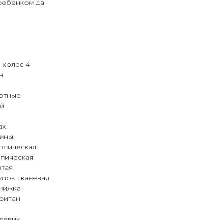
ребенком да
 колес 4
н
отные
ой
ах
жины
копическая
опическая
ытая
упок тканевая
Книжка
ритан
девик