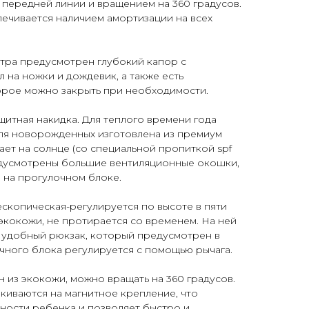
передней линии и вращением на 360 градусов.
ечивается наличием амортизации на всех
етра предусмотрен глубокий капор с
 на ножки и дождевик, а также есть
орое можно закрыть при необходимости.
щитная накидка. Для теплого времени года
для новорожденных изготовлена из премиум
ает на солнце (со специальной пропиткой spf
редусмотрены большие вентиляционные окошки,
и на прогулочном блоке.
ескопическая-регулируется по высоте в пяти
экокожи, не протирается со временем. На ней
 удобный рюкзак, который предусмотрен в
чного блока регулируется с помощью рычага.
 из экокожи, можно вращать на 360 градусов.
киваются на магнитное крепление, что
ности ребенка и позволяет быстро и