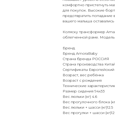
комфортно пристегнуть ма
для покупок. Высокие борта
предотвратить попадание в
вашего малыша оставались 
Коляску трансформер Amar
облегченной раме. Модель п
Бренд
Бренд AmoraBaby
Страна бренда РОССИЯ
Страна производства Кита
Сертификаты Европейский 
Возраст, вес ребёнка
Возраст с рождения
Технические характеристи
Размер сидения 94х33
Вес люльки (кг) 4.6
Вес прогулочного блока (кг)
Вес люльки + шасси (кг)12.5
Вес прогулки + шасси (кг)12