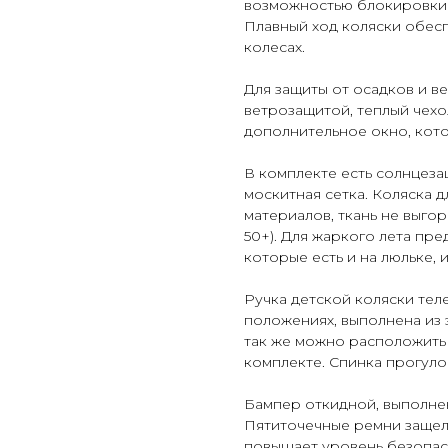
возможностью блокировки 
Плавный ход коляски обесп
колесах.
Для защиты от осадков и в
ветрозащитой, теплый чехол
дополнительное окно, кот
В комплекте есть солнцеза
москитная сетка. Коляска 
материалов, ткань не выгор
50+). Для жаркого лета п
которые есть и на люльке, 
Ручка детской коляски тел
положениях, выполнена из 
так же можно расположить
комплекте. Спинка прогуло
Бампер откидной, выполнен
Пятиточечные ремни защел
повышает уровень безопас