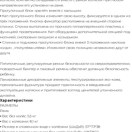
направлении его установки на раме.
Прогулочный блок «растёт» вместе с малышом:
⦁ Кап прогулочного блока изменяет свою высоту, фиксируется в одном из
трёх положений. Кнопка-фиксатор расположена на внешней стороне
спинки. Спинка выполнена из прочного гипоаллергенного пластика, с
функцией проветривания. Кап оборудован дополнительной секцией под
молнией, смотровым окошком и козырьком.
⦁ Спинка и подножка прогулочного блока имеют 3 положения наклона:
«сидя» , «полулёжа»,«лёжа». Изменяют свою позицию независимо друг от
друга.
Пятиточечные, регулируемые ремни безопасности со свероотражателями,
поворотный бампер и паховый ремень обеспечат должную безопасность
ребёнку.
Лакированные декоративные элементы, текстурированная эко-кожа,
премиальная фурнитура придают практичность в ежедневной
эксплуатации коляски и притягивают взгляд ценителей утонченного
дизайна.
Характеристики
РАЗМЕРЫ
Рама:
⦁ Вес без колёс: 5,5 кг
⦁ Вес с колесами: 8,1 кг
⦁ Размер в сложенном виде с колёсами (ШхДхВ): 57*73*38
⦁ Размер в сложенном виде без колёс (ШхДхВ): 49*73*22