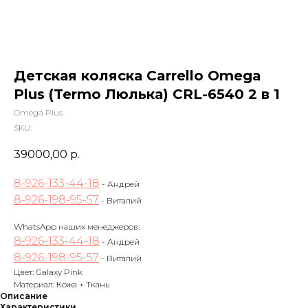
Детская коляска Carrello Omega
Plus (Termo Люлька) CRL-6540 2 в 1
Omega Plus
SKU:
39000,00
р.
8-926-133-44-18
- Андрей
8-926-198-95-57
- Виталий
WhatsApp наших менеджеров:
8-926-133-44-18
- Андрей
8-926-198-95-57
- Виталий
Цвет: Galaxy Pink
Материал: Кожа + Ткань
Описание
Характеристики