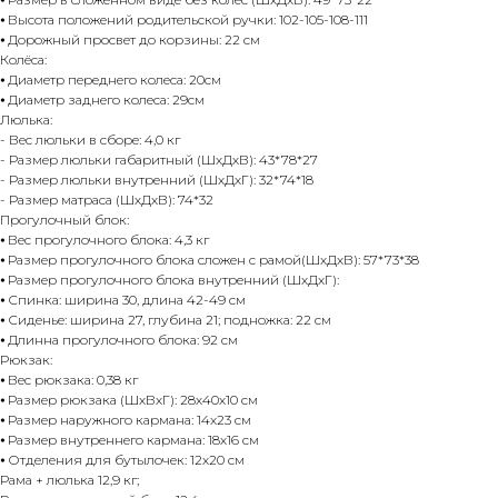
⦁ Высота положений родительской ручки: 102-105-108-111
⦁ Дорожный просвет до корзины: 22 см
Колёса:
⦁ Диаметр переднего колеса: 20см
⦁ Диаметр заднего колеса: 29см
Люлька:
- Вес люльки в сборе: 4,0 кг
- Размер люльки габаритный (ШхДхВ): 43*78*27
- Размер люльки внутренний (ШхДхГ): 32*74*18
- Размер матраса (ШхДхВ): 74*32
Прогулочный блок:
⦁ Вес прогулочного блока: 4,3 кг
⦁ Размер прогулочного блока сложен с рамой(ШхДхВ): 57*73*38
⦁ Размер прогулочного блока внутренний (ШхДхГ):
⦁ Спинка: ширина 30, длина 42-49 см
⦁ Сиденье: ширина 27, глубина 21; подножка: 22 см
⦁ Длинна прогулочного блока: 92 см
Рюкзак:
⦁ Вес рюкзака: 0,38 кг
⦁ Размер рюкзака (ШхВхГ): 28х40х10 см
⦁ Размер наружного кармана: 14х23 см
⦁ Размер внутреннего кармана: 18х16 см
⦁ Отделения для бутылочек: 12х20 см
Рама + люлька 12,9 кг;