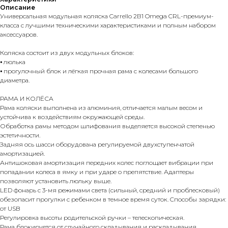
Описание
Универсальная модульная коляска Carrello 2В1 Omega CRL-премиум-
класса с лучшими техническими характеристиками и полным набором
аксессуаров.
Коляска состоит из двух модульных блоков:
⦁ люлька
⦁ прогулочный блок и лёгкая прочная рама с колесами большого
диаметра.
РАМА И КОЛЁСА
Рама коляски выполнена из алюминия, отличается малым весом и
устойчива к воздействиям окружающей среды.
Обработка рамы методом шлифования выделяется высокой степенью
эстетичности.
Задняя ось шасси оборудована регулируемой двухступенчатой
амортизацией.
Антишоковая амортизация передних колес поглощает вибрации при
попадании колеса в ямку и при ударе о препятствие. Адаптеры
позволяют установить люльку выше.
LED фонарь с 3-мя режимами света (сильный, средний и проблесковый)
обезопасит прогулки с ребенком в темное время суток. Cпособы зарядки:
от USB
Регулировка высоты родительской ручки – телескопическая.
Рама блокируется от случайного складывания и раскладывания.