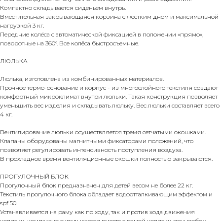
Компактно складывается сиденьем внутрь.
Вместительная закрывающаяся корзина с жестким дном и максимальной
нагрузкой 3 кг.
Передние колёса с автоматической фиксацией в положении «прямо»,
поворотные на 360°. Все колёса быстросъемные.
ЛЮЛЬКА
Люлька, изготовлена из комбинированных материалов.
Прочное термо-основание и корпус - из многослойного текстиля создают
комфортный микроклимат внутри люльки. Такая конструкция позволяет
уменьшить вес изделия и складывать люльку. Вес люльки составляет всего
4 кг.
Вентилирование люльки осуществляется тремя сетчатыми окошками.
Клапаны оборудованы магнитными фиксаторами положений, что
позволяет регулировать интенсивность поступления воздуха.
В прохладное время вентиляционные окошки полностью закрываются.
ПРОГУЛОЧНЫЙ БЛОК
Прогулочный блок предназначен для детей весом не более 22 кг.
Текстиль прогулочного блока обладает водоотталкивающим эффектом и
spf 50.
Устанавливается на раму как по ходу, так и против хода движения
коляски, компактно складывается вместе с рамой коляски при любом