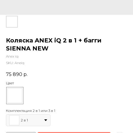
Коляска ANEX iQ 2 в 1 + багги
SIENNA NEW
Anex iq
SKU:
Aneiq
75 890
р.
Цвет
Комплектация 2 в 1 или 3 в 1
2 в 1