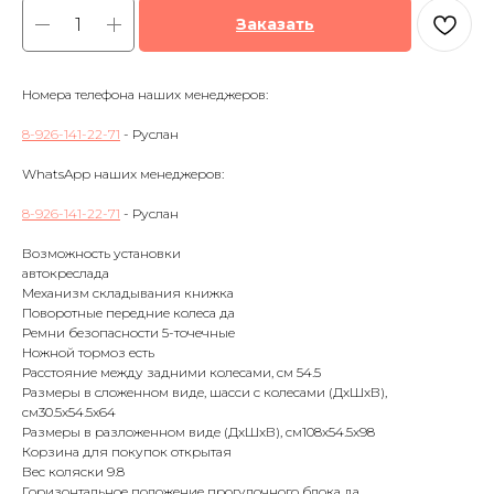
Заказать
Номера телефона наших менеджеров:
8-926-141-22-71
- Руслан
WhatsApp наших менеджеров:
8-926-141-22-71
- Руслан
Возможность установки
автокреслада
Механизм складывания книжка
Поворотные передние колеса да
Ремни безопасности 5-точечные
Ножной тормоз есть
Расстояние между задними колесами, см 54.5
Размеры в сложенном виде, шасси с колесами (ДхШхВ),
см30.5x54.5x64
Размеры в разложенном виде (ДхШхВ), см108x54.5x98
Корзина для покупок открытая
Вес коляски 9.8
Горизонтальное положение прогулочного блока да