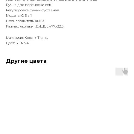
Ручка для переноски есть
Регулировка ручки суставная
Модель iQ 3 в 1
Производитель ANEX
Размер люльки (ДхШ), см77x32.5
Материал: Кожа + Ткань
Цвет: SIENNA
Другие цвета