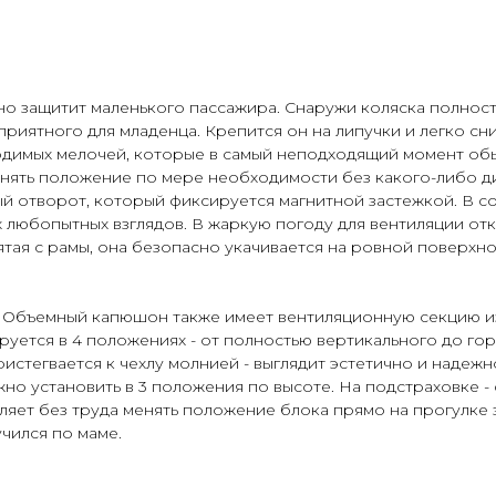
жно защитит маленького пассажира. Снаружи коляска полнос
приятного для младенца. Крепится он на липучки и легко сни
димых мелочей, которые в самый неподходящий момент обыч
нять положение по мере необходимости без какого-либо д
й отворот, который фиксируется магнитной застежкой. В 
любопытных взглядов. В жаркую погоду для вентиляции откр
ятая с рамы, она безопасно укачивается на ровной поверхн
 Объемный капюшон также имеет вентиляционную секцию из 
руется в 4 положениях - от полностью вертикального до го
ристегвается к чехлу молнией - выглядит эстетично и надеж
о установить в 3 положения по высоте. На подстраховке -
ляет без труда менять положение блока прямо на прогулке з
чился по маме.