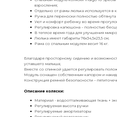
взросления;
Отдельно от рамы люлька используется в 
Ручка для переноски полностью обтянута
Уют и комфорт ребенку во время прогул
Регулировка капюшона – полностью бесш
В теплое время года для улучшения микр
Люлька имеет габариты 76х34,5х23,5 см;
Рама со спальным модулем весит 16 кг.
Благодаря просторному сидению и возможности
уставшего малыша;
Вместе со спинкой удается регулировать поло
Модуль оснащен собственным капором и накидк
Конструкция ремней безопасности – пятиточеч
Описание коляски:
Материал - водоотталкивающая ткань + эк
Регулируемая высота ручки
Регулируемые амортизаторы
Регулируемый подголовник