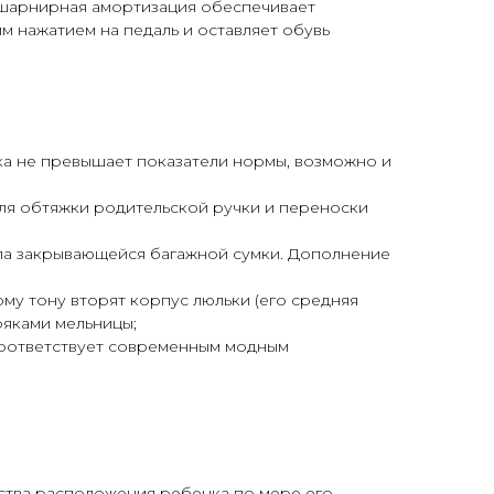
 шарнирная амортизация обеспечивает
 нажатием на педаль и оставляет обувь
бенка не превышает показатели нормы, возможно и
для обтяжки родительской ручки и переноски
ала закрывающейся багажной сумки. Дополнение
му тону вторят корпус люльки (его средняя
ряками мельницы;
соответствует современным модным
бства расположения ребенка по мере его