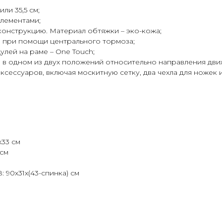
ли 35,5 см;
лементами;
конструкцию. Материал обтяжки – эко-кожа;
при помощи центрального тормоза;
лей на раме – One Touch;
 в одном из двух положений относительно направления дви
ксессуаров, включая москитную сетку, два чехла для ножек 
х33 см
 см
90х31х(43-спинка) см