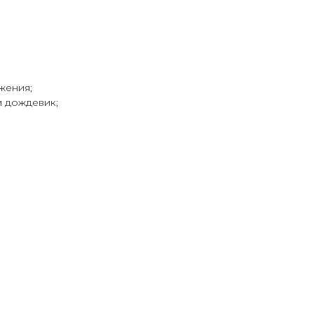
жения;
и дождевик;