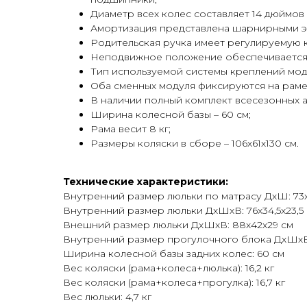
Диаметр всех колес составляет 14 дюймов и
Амортизация представлена шарнирными э
Родительская ручка имеет регулируемую 
Неподвижное положение обеспечивается 
Тип используемой системы креплений моду
Оба сменных модуля фиксируются на раме
В наличии полный комплект всесезонных а
Ширина колесной базы – 60 см;
Рама весит 8 кг;
Размеры коляски в сборе – 106х61х130 см.
Технические характеристики:
Внутренний размер люльки по матрасу ДхШ: 73
Внутренний размер люльки ДхШхВ: 76х34,5х23,5
Внешний размер люльки ДхШхВ: 88х42х29 см
Внутренний размер прогулочного блока ДхШхВ: 
Ширина колесной базы задних колес: 60 см
Вес коляски (рама+колеса+люлька): 16,2 кг
Вес коляски (рама+колеса+прогулка): 16,7 кг
Вес люльки: 4,7 кг