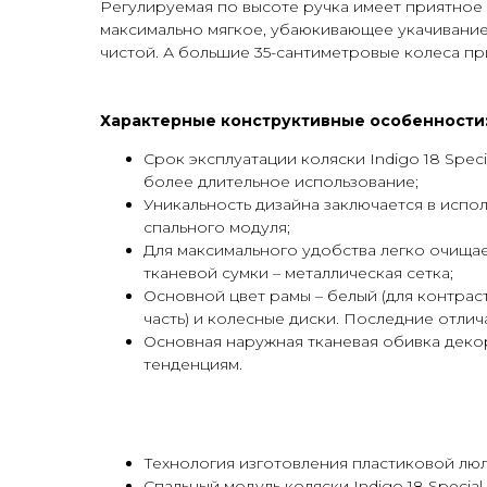
Регулируемая по высоте ручка имеет приятно
максимально мягкое, убаюкивающее укачивание
чистой. А большие 35-сантиметровые колеса п
Характерные конструктивные особенности
Срок эксплуатации коляски Indigo 18 Spec
более длительное использование;
Уникальность дизайна заключается в испо
спального модуля;
Для максимального удобства легко очищае
тканевой сумки – металлическая сетка;
Основной цвет рамы – белый (для контрас
часть) и колесные диски. Последние отли
Основная наружная тканевая обивка деко
тенденциям.
Технология изготовления пластиковой люл
Спальный модуль коляски Indigo 18 Speci