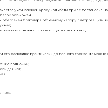
качестве укачивающей кроху колыбели при ее постановке н
 белой эко-кожей;
ок обеспечен благодаря объемному капору с ветрозащитны
умная;
оклимата используются вентиляционные окошки;
 его раскладки практически до полного горизонта можно 
жение подножки;
ой для ног;
ная.
о-кожа