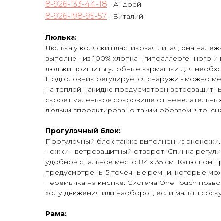
8-926-133-44-18
- Андрей
8-926-198-95-57
- Виталий
Люлька:
Люлька у коляски пластиковая литая, она наде
выполнен из 100% хлопка - гипоаллергенного и 
люльки пришиты удобные кармашки для необхо
Подголовник регулируется снаружи - можно ме
на теплой накидке предусмотрен ветрозащитны
скроет маленькое сокровище от нежелательных 
люльки спроектировано таким образом, что, сн
Прогулочный блок:
Прогулочный блок также выполнен из экокожи.
ножки - ветрозащитный отворот. Спинка регули
удобное спальное место 84 х 35 см. Капюшон п
предусмотрены 5-точечные ремни, которые можн
перемычка на кнопке. Система One Touch позво
ходу движения или наоборот, если малыш соску
Рама: