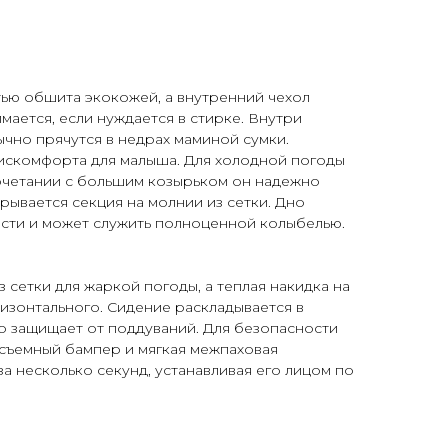
тью обшита экокожей, а внутренний чехол
мается, если нуждается в стирке. Внутри
но прячутся в недрах маминой сумки.
искомфорта для малыша. Для холодной погоды
сочетании с большим козырьком он надежно
ывается секция на молнии из сетки. Дно
ости и может служить полноценной колыбелью.
сетки для жаркой погоды, а теплая накидка на
ризонтального. Сидение раскладывается в
но защищает от поддуваний. Для безопасности
 съемный бампер и мягкая межпаховая
а несколько секунд, устанавливая его лицом по