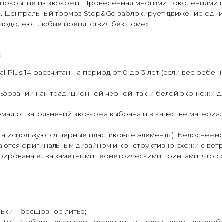
е покрытие из экокожи. Проверенная многими поколениями
. Центральный тормоз Stop&Go заблокирует движение одним
риодолеют любые препятствия без помех.
:
ial Plus 14 рассчитан на период от 0 до 3 лет (если вес ре
льзовании как традиционной черной, так и белой эко-кожи 
мая от загрязнений эко-кожа выбрана и в качестве матери
та используются черные пластиковые элементы). Белоснежно
чаются оригинальным дизайном и конструктивно схожи с вет
рирована едва заметными геометрическими принтами, что 
ьки – бесшовное литье;
al Plus 14 оборудован регулируемым подголовником для удо