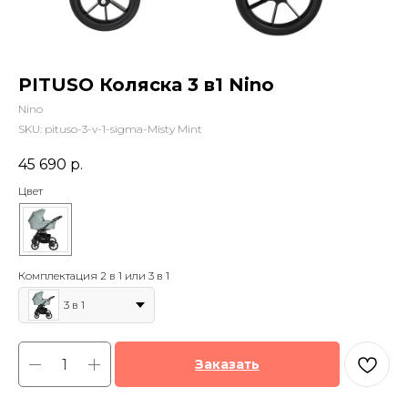
PITUSO Коляска 3 в1 Nino
Nino
SKU:
pituso-3-v-1-sigma-Misty Mint
45 690
р.
Цвет
Комплектация 2 в 1 или 3 в 1
3 в 1
Заказать