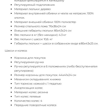
который фиксируется к капюшону
Регулируемый подголовник
Материал люльки: дерево
Материал внутренней обивки и чехла на матрасик: 100%
хлопок.
Материал внешней обивки: 100% полиэстер
Размер спального ложа: 76х36х24 см
Внешние габариты люльки: 85х43х24 см
Вес люльки в кг (без накидки): 4.3 кг
Вес люльки с шасси: 10,6. кг
Габариты люльки + шасси в собранном виде в:85х43х25 см.
Шасси и колеса:
Корзина для покупок
Регулируемая ручка
Ручка регулируется в 6 положениях (либо бесступенчатая
регулировка)
Размер корзины для покупок: 44х41х24 см
Механизм складывания: книжка
Тип тормоза: ножной с 1 педалью
Амортизация колес
Материал колес: резина
Тип колес: гелевые
Количество колес: 4
Передние поворотные колеса