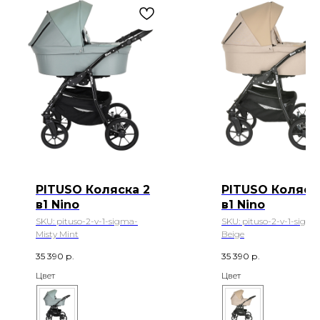
PITUSO Коляска 2
PITUSO Коляск
в1 Nino
в1 Nino
SKU:
pituso-2-v-1-sigma-
SKU:
pituso-2-v-1-sigma
Misty Mint
Beige
35 390
р.
35 390
р.
Цвет
Цвет