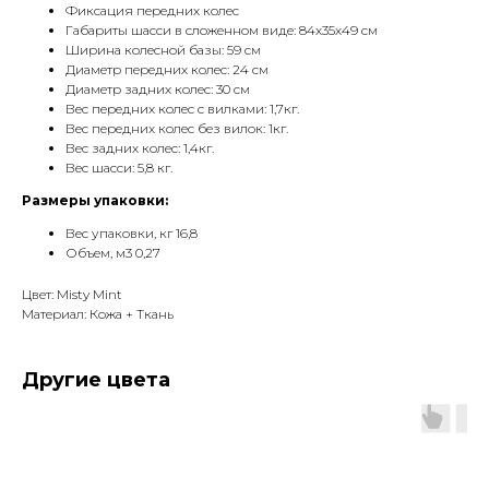
Фиксация передних колес
Габариты шасси в сложенном виде: 84х35х49 см
Ширина колесной базы: 59 см
Диаметр передних колес: 24 см
Диаметр задних колес: 30 см
Вес передних колес с вилками: 1,7кг.
Вес передних колес без вилок: 1кг.
Вес задних колес: 1,4кг.
Вес шасси: 5,8 кг.
Размеры упаковки:
Вес упаковки, кг 16,8
Объем, м3 0,27
Цвет: Misty Mint
Материал: Кожа + Ткань
Другие цвета