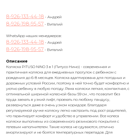
8-926-133-44-18
- Андрей
8-926-198-95-57
- Виталий
WhatsApp наших менеджеров:
8-926-133-44-18
- Андрей
8-926-198-95-57
- Виталий
Описание
Коляска PITUSO NINO 3 в 1 (Питусо Нино) - современная и
практичная коляска для ежедневных прогулок с ребенком с
рождения до 6-8 месяцев. Коляска адаптирована для погодных и
дорожных условий России, поэтому в ней точно будет комфортно и
уютно ребенку в любую погоду. Рама коляски легкая, компактная, с
оптимальной шириной колесной базы 59 см , что позволит без
труда заехать в узкий лифт, проехать по любому пандусу,
развернуться даже в очень узком коридоре. Благодаря
регулируемой ручке коляску легко настроить под рост родителей,
что гарантирует комфорт и удобство в управлении. Все колеса
коляски выполнены из современного резинового покрытия с
гелевым наполнителем. Такие колеса не сдуваются, отлично
амортизируют и не боятся температурных перепадов. Для