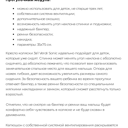
можно использовать для деток, не старше трех лет;
собственная система вентиляции;
дополнительное окошко;
возможность менять угол наклона спинки и подножки;
надежный бампер;
ремни безопасности;
накидка;
параметры: 35х75 см.
Кресло коляски 3в1 Verdi Sonic идеально подойдет для деток,
которые уже сидят. Спинка может менять угол наклона с абсолютно
сидячего, до абсолютно лежачего, что позволит вам организовать
замечательное спальное место для вашего малыша. Опора для
ножек гибкая, дает возможность увеличить размеры самого
сидения. За безопасность вашего ребенка во время прогулки
отвечает бампер, а также ремни безопасности со специальными
мягкими накладками и замком, который сможет расстегнуть только
взрослый.
Отметим, что не смотря на бампер и ремни ваш малыш будет
комфортно себя чувствовать в коляске и не буде скован в
движениях.
Капюшон с собственной системой вентилирования раскрывается