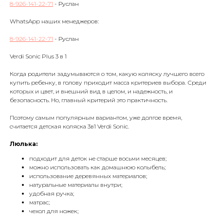
8-926-141-22-71
- Руслан
WhatsApp наших менеджеров:
8-926-141-22-71
- Руслан
Verdi Sonic Plus 3 в 1
Когда родители задумываются о том, какую коляску лучшего всего
купить ребенку, в голову приходит масса критериев выбора. Среди
которых и цвет, и внешний вид в целом, и надежность, и
безопасность. Но, главный критерий это практичность.
Поэтому самым популярным вариантом, уже долгое время,
считается детская коляска 3в1 Verdi Sonic.
Люлька:
подходит для деток не старше восьми месяцев;
можно использовать как домашнюю колыбель;
использование деревянных материалов;
натуральные материалы внутри;
удобная ручка;
матрас;
чехол для ножек;