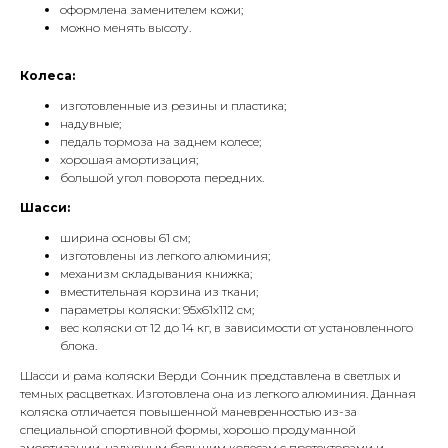
оформлена заменителем кожи;
можно менять высоту.
Колеса:
изготовленные из резины и пластика;
надувные;
педаль тормоза на заднем колесе;
хорошая амортизация;
большой угол поворота передних.
Шасси:
ширина основы 61 см;
изготовлены из легкого алюминия;
механизм складывания книжка;
вместительная корзина из ткани;
параметры коляски: 95х61х112 см;
вес коляски от 12 до 14 кг, в зависимости от установленного
блока.
Шасси и рама коляски Верди Сонник представлена в светлых и
темных расцветках. Изготовлена она из легкого алюминия. Данная
коляска отличается повышенной маневренностью из-за
специальной спортивной формы, хорошо продуманной
амортизации, надувным большим колесам с протекторами и