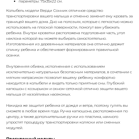
параметры: 75х35х22 см.
Колыбель модели Верди Сонник отличное средство
транспортировки вашего малыша и отменно заменит ему кровать за
границей вашего дома. Дно на полозьях, которые с легкостью можно
использовать на плоской поверхности, помогут вам убаюкать
ребенка. Внутри кроватки расположена подголовная часть, угол
наклона которой вы можете выбирать самостоятельно.
Изготовленная из деревянных материалов она отлично держит
спинку ребенка и обеспечивает формирования правильной
осанки.
Внутренняя обивка, исполненная с использованием
исключительно натуральных безопасным материалов, в сочетании с
мягким матрасиком позволит вашему ребенку комфортно
находится в колыбели и видеть только приятные сны. Глубокий
капюшон с козырьком и окном-сеточкой отлично защити вашего
малыша от назойливых насекомых.
Накидка же защитит ребенка от дождя и ветра, поэтому гулять вы
сможете в любое время года. Ручка капюшона, расположенная по
центру, а также дополнительные ручки из пластика, намного
упростят процедуру транспортировки коляски или сменных
модулей.
Прогулочный модуль: