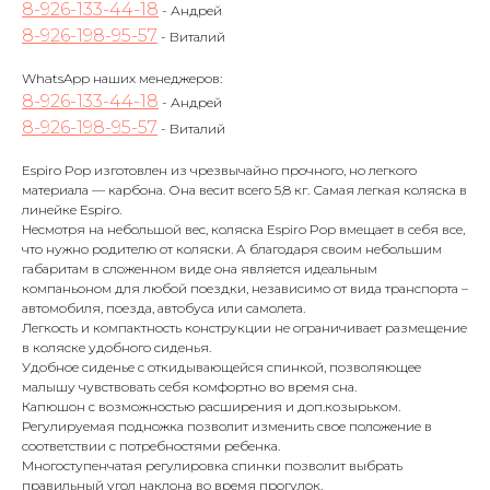
8-926-133-44-18
- Андрей
8-926-198-95-57
- Виталий
WhatsApp наших менеджеров:
8-926-133-44-18
- Андрей
8-926-198-95-57
- Виталий
Espiro Pop изготовлен из чрезвычайно прочного, но легкого
материала — карбона. Она весит всего 5,8 кг. Самая легкая коляска в
линейке Espiro.
Несмотря на небольшой вес, коляска Espiro Pop вмещает в себя все,
что нужно родителю от коляски. А благодаря своим небольшим
габаритам в сложенном виде она является идеальным
компаньоном для любой поездки, независимо от вида транспорта –
автомобиля, поезда, автобуса или самолета.
Легкость и компактность конструкции не ограничивает размещение
в коляске удобного сиденья.
Удобное сиденье с откидывающейся спинкой, позволяющее
малышу чувствовать себя комфортно во время сна.
Капюшон с возможностью расширения и доп.козырьком.
Регулируемая подножка позволит изменить свое положение в
соответствии с потребностями ребенка.
Многоступенчатая регулировка спинки позволит выбрать
правильный угол наклона во время прогулок.