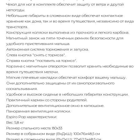
Чехол для ног в комплекте обеспечит защиту от ветра и другой
непогоды.
Небольшие габариты в сложенном виде обеспечат компактное
хранение как дома, так и во время путешествия, независимо от вида
транспорта.
Конструкция коляски выполнена из прочного и легкого карбона.
Магнитный замок на пяти-точечных ремнях безопасности для
удобного пристегивания малыша.
Автономная система торможения и запуска.
Слева кнопка "снять с тормоза".
Справа кнопка "поставить на тормоз".
Корзина с магнитным отворотом позволит хранить необходимые во
время путешествия мелочи.
Мягкие плечевые накладки обеспечат комфорт вашему малышу.
Они дополнительно защищены от их самопроизвольного
соскальзывания.
Удобное и высокое сиденье в небольших габаритах конструкции.
Практичный карман со стороны родителей.
Дополнительное вентиляционное окно в капюшоне.
Панорамная вентиляция коляски.
Espiro Pop характеристики:
Вес: 5,8 кг
Размер спального места: 80х33
Размер в собранном виде (ВхДхШ): 100х76х48,5 см
Размер в сложенном виде (ВхДхШ): 27х62,5х48,5 см