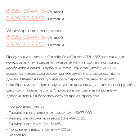
8-926-133-44-18
- Андрей
8-926-198-95-57
- Виталий
WhatsApp наших менеджеров:
8-926-133-44-18
- Андрей
8-926-198-95-57
- Виталий
Прогулочная коляска Carrello Solo Carbon CRL- 5531 создана для
комфортных путешествий: ультралёгкая и прочная коляска с
карбоновой рамой. Глубокий капюшон с защитой SPF 50 и
водоотталкивающим эффектом убережёт малыша от солнца и
дождя. Плавная бесшумная регулировка спинки поможет
подобрать идеальную позу для отдыха, а складывание одной рукой
сэкономит время и силы. Страховочный ремень на ручке —
дополнительная безопасность во время прогулок.
- Вес коляски (кг) 5,7.
- Размеры в разложенном виде (см) 49х77х100.
- Размеры в сложенном виде (см) 49х55х25.
- Размеры сиденья (см) 34х85.
- Положения высоты ручки – 100 см.
- Колёса PU.