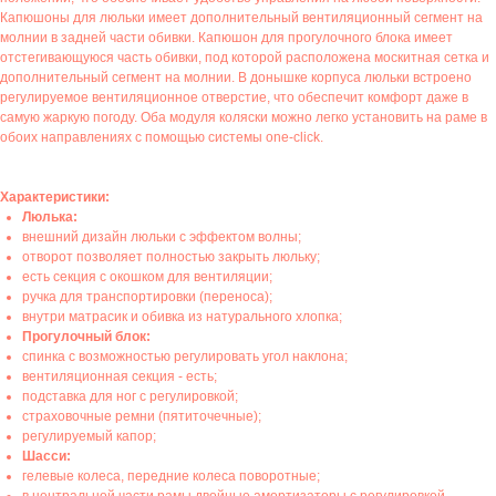
Капюшоны для люльки имеет дополнительный вентиляционный сегмент на
молнии в задней части обивки. Капюшон для прогулочного блока имеет
отстегивающуюся часть обивки, под которой расположена москитная сетка и
дополнительный сегмент на молнии. В донышке корпуса люльки встроено
регулируемое вентиляционное отверстие, что обеспечит комфорт даже в
самую жаркую погоду. Оба модуля коляски можно легко установить на раме в
обоих направлениях с помощью системы one-click.
Характеристики:
Люлька:
внешний дизайн люльки с эффектом волны;
отворот позволяет полностью закрыть люльку;
есть секция с окошком для вентиляции;
ручка для транспортировки (переноса);
внутри матрасик и обивка из натурального хлопка;
Прогулочный блок:
спинка с возможностью регулировать угол наклона;
вентиляционная секция - есть;
подставка для ног с регулировкой;
страховочные ремни (пятиточечные);
регулируемый капор;
Шасси:
гелевые колеса, передние колеса поворотные;
в центральной части рамы двойные амортизаторы с регулировкой