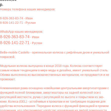
р.
Номера телефона наших менеджеров:
8-926-363-83-74
- Иван
8-926-141-22-71
- Руслан
WhatsApp наших менеджеров:
8-926-363-83-74
- Иван
8-926-141-22-71
- Руслан
BeBe-mobile Castello - оригинальная коляска с рифлёным дном и уникальной
покраской.
Модульная коляска выпущена в конце 2018 года. Коляска соответствует
самым новым тенденциям в мире моды и дизайна, имеет уникальный стиль.
Обивка выполнена из высококачественных материалов, не продувается и не
промокает.
Алюминиевая рама оснащена новейшими центральными амортизаторами с
функцией полной блокировки, амортизаторы на задней колесной оси с
регуляцией жесткости, ручка с регуляцией по высоте и покрытием из эко-
кожи. Колеса (GEL) - устойчивые к проколам и не требующие подкачки для
удобства использования. Передние колеса с функцией фиксацией в прямом
положении, что обеспечивает удобство управления на любой поверхности.