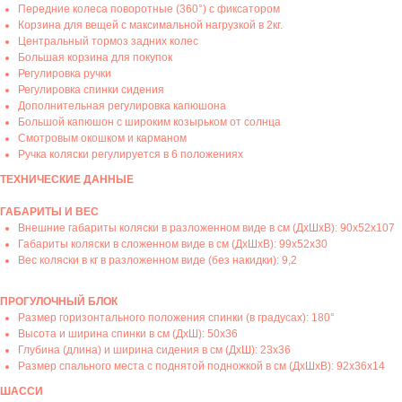
Передние колеса поворотные (360°) с фиксатором
Корзина для вещей с максимальной нагрузкой в 2кг.
Центральный тормоз задних колес
Большая корзина для покупок
Регулировка ручки
Регулировка спинки сидения
Дополнительная регулировка капюшона
Большой капюшон с широким козырьком от солнца
Смотровым окошком и карманом
Ручка коляски регулируется в 6 положениях
ТЕХНИЧЕСКИЕ ДАННЫЕ
ГАБАРИТЫ И ВЕС
Внешние габариты коляски в разложенном виде в см (ДхШхВ): 90x52x107
Габариты коляски в сложенном виде в см (ДхШхВ): 99x52x30
Вес коляски в кг в разложенном виде (без накидки): 9,2
ПРОГУЛОЧНЫЙ БЛОК
Размер горизонтального положения спинки (в градусах): 180°
Высота и ширина спинки в см (ДхШ): 50x36
Глубина (длина) и ширина сидения в см (ДхШ): 23x36
Размер спального места с поднятой подножкой в см (ДхШхВ): 92x36x14
ШАССИ