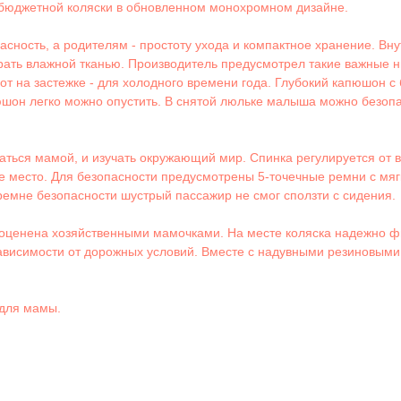
бюджетной коляски в обновленном монохромном дизайне.
сность, а родителям - простоту ухода и компактное хранение. Вн
ать влажной тканью. Производитель предусмотрел такие важные н
т на застежке - для холодного времени года. Глубокий капюшон с
юшон легко можно опустить. В снятой люльке малыша можно безопасн
аться мамой, и изучать окружающий мир. Спинка регулируется от 
место. Для безопасности предусмотрены 5-точечные ремни с мягк
ремне безопасности шустрый пассажир не смог сползти с сидения.
у оценена хозяйственными мамочками. На месте коляска надежно 
зависимости от дорожных условий. Вместе с надувными резиновыми
 для мамы.