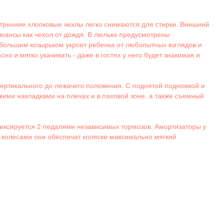
утренние хлопковые чехлы легко снимаются для стирки. Внешний
юансы как чехол от дождя. В люльке предусмотрены
 большим козырьком укроет ребенка от любопытных взглядов и
о и мягко укачивать - даже в гостях у него будет знакомая и
вертикального до лежачего положения. С поднятой подножкой и
ими накладками на плечах и в паховой зоне, а также съемный
фиксируется 2 педалями независимых тормозов. Амортизаторы у
 колесами они обеспечат коляске максимально мягкий