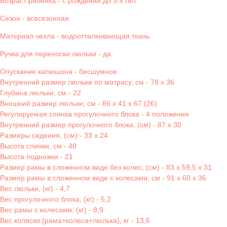
Возраст ребенка - с рождения до 3-х лет
Сезон - всесезонная
Материал чехла - водоотталкивающая ткань
Ручка для переноски люльки - да
Опускание капюшона - бесшумное
Внутренний размер люльки по матрасу, см - 78 х 36
Глубина люльки, см - 22
Внешний размер люльки, см - 86 х 41 х 67 (26)
Регулируемая спинка прогулочного блока - 4 положения
Внутренний размер прогулочного блока, (см) - 87 х 30
Размеры сидения, (см) - 33 х 24
Высота спинки, см - 40
Высота подножки - 21
Размер рамы в сложенном виде без колес, (см) - 83 х 59,5 х 31
Размер рамы в сложенном виде с колесами, см - 91 х 60 х 36
Вес люльки, (кг) - 4,7
Вес прогулочного блока, (кг) - 5,2
Вес рамы с колесами, (кг) - 8,9
Вес коляски (рама+колеса+люлька), кг - 13,6