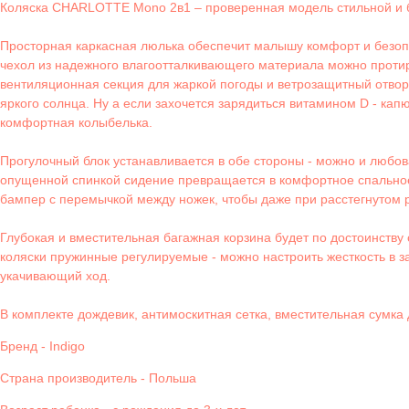
Коляска CHARLOTTE Mono 2в1 – проверенная модель стильной и 
Просторная каркасная люлька обеспечит малышу комфорт и безопа
чехол из надежного влагоотталкивающего материала можно протир
вентиляционная секция для жаркой погоды и ветрозащитный отворо
яркого солнца. Ну а если захочется зарядиться витамином D - кап
комфортная колыбелька.
Прогулочный блок устанавливается в обе стороны - можно и любов
опущенной спинкой сидение превращается в комфортное спальное 
бампер с перемычкой между ножек, чтобы даже при расстегнутом 
Глубокая и вместительная багажная корзина будет по достоинств
коляски пружинные регулируемые - можно настроить жесткость в 
укачивающий ход.
В комплекте дождевик, антимоскитная сетка, вместительная сумка
Бренд - Indigo
Страна производитель - Польша