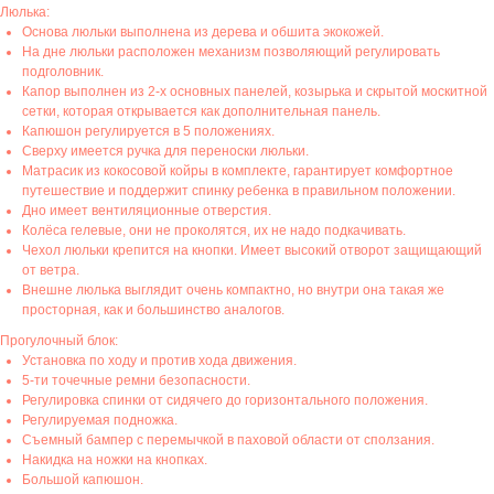
Люлька:
Основа люльки выполнена из дерева и обшита экокожей.
На дне люльки расположен механизм позволяющий регулировать
подголовник.
Капор выполнен из 2-х основных панелей, козырька и скрытой москитной
сетки, которая открывается как дополнительная панель.
Капюшон регулируется в 5 положениях.
Сверху имеется ручка для переноски люльки.
Матрасик из кокосовой койры в комплекте, гарантирует комфортное
путешествие и поддержит спинку ребенка в правильном положении.
Дно имеет вентиляционные отверстия.
Колёса гелевые, они не проколятся, их не надо подкачивать.
Чехол люльки крепится на кнопки. Имеет высокий отворот защищающий
от ветра.
Внешне люлька выглядит очень компактно, но внутри она такая же
просторная, как и большинство аналогов.
Прогулочный блок:
Установка по ходу и против хода движения.
5-ти точечные ремни безопасности.
Регулировка спинки от сидячего до горизонтального положения.
Регулируемая подножка.
Съемный бампер с перемычкой в паховой области от сползания.
Накидка на ножки на кнопках.
Большой капюшон.