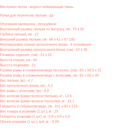
Материал чехла - водоотталкивающая ткань
Ручка для переноски люльки - да
Опускание капюшона - бесшумное
Внутренний размер люльки по матрасу, см - 78 х 36
Глубина люльки, см - 22
Внешний размер люльки, см - 86 х 41 х 67 (26)
Регулируемая спинка прогулочного блока - 4 положения
Внутренний размер прогулочного блока, (см) - 87 х 30
Размеры сидения, (см) - 33 х 24
Высота спинки, см - 40
Высота подножки - 21
Размер рамы в сложенном виде без колес, (см) - 83 х 59,5 х 31
Размер рамы в сложенном виде с колесами, см - 91 х 60 х 36
Вес люльки, (кг) - 4,7
Вес прогулочного блока, (кг) - 5,2
Вес рамы с колесами, (кг) - 8,9
Вес коляски (рама+колеса+люлька), кг - 13,6
Вес коляски (рама+колеса+прогулка), кг - 14,1
Габариты в собранном виде, см - 101 х 60 х 123
Вес товара в упаковке (1 шт.), кг - 25
Габариты упаковки (1 шт), м - 0,9 х 0,6 х 0,6
Объем упаковки (1 шт.), куб. м. - 0.28