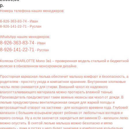
р.
Номера телефона наших менеджеров:
8-926-363-83-74
- Иван
8-926-141-22-71
- Руслан
WhatsApp наших менеджеров:
8-926-363-83-74
- Иван
8-926-141-22-71
- Руслан
Коляска CHARLOTTE Mono 3в1 – проверенная модель стильной и бюджетной
коляски в обновленном монохромном дизайне.
Просторная каркасная люлька обеспечит малышу комфорт и безопасность, а
родителям - простоту ухода и компактное хранение. Внутренние хлопковые
чехлы легко снимаются для стирки. Внешний чехол из надежного
влагоотталкивающего материала можно протирать влажной тканью.
Производитель предусмотрел такие важные нюансы как чехол от дождя. В
люльке предусмотрены вентиляционная секция для жаркой погоды и
ветрозащитный отворот на застежке - для холодного времени года. Глубокий
капюшон с большим козырьком укроет ребенка от любопытных взглядов и
яркого солнца. Ну а если захочется зарядиться витамином D - капюшон легко
можно опустить. В снятой люльке малыша можно безопасно и мягко
укачивать - даже в гостях у него будет знакомая и комфортная колыбелька.