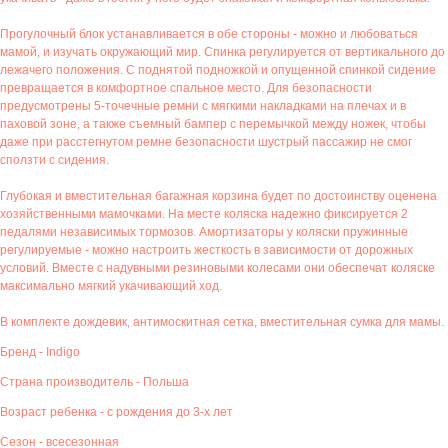
Прогулочный блок устанавливается в обе стороны - можно и любоваться
мамой, и изучать окружающий мир. Спинка регулируется от вертикального до
лежачего положения. С поднятой подножкой и опущенной спинкой сидение
превращается в комфортное спальное место. Для безопасности
предусмотрены 5-точечные ремни с мягкими накладками на плечах и в
паховой зоне, а также съемный бампер с перемычкой между ножек, чтобы
даже при расстегнутом ремне безопасности шустрый пассажир не смог
сползти с сидения.
Глубокая и вместительная багажная корзина будет по достоинству оценена
хозяйственными мамочками. На месте коляска надежно фиксируется 2
педалями независимых тормозов. Амортизаторы у коляски пружинные
регулируемые - можно настроить жесткость в зависимости от дорожных
условий. Вместе с надувными резиновыми колесами они обеспечат коляске
максимально мягкий укачивающий ход.
В комплекте дождевик, антимоскитная сетка, вместительная сумка для мамы.
Бренд - Indigo
Страна производитель - Польша
Возраст ребенка - с рождения до 3-х лет
Сезон - всесезонная