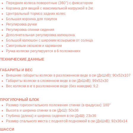
Передние колеса поворотные (360°) с фиксатором
Корзина для вещей с максимальной нагрузкой в 2кг.
Центральный тормоз задних колес
Большая корзина для покупок
Регулировка ручки
Регулировка спинки сидения
Дополнительная регулировка капюшона
Большой капюшон с широким козырьком от солнца
Смотровым окошком и карманом
Ручка коляски регулируется в 6 положениях
ТЕХНИЧЕСКИЕ ДАННЫЕ
ГАБАРИТЫ И ВЕС
Внешние габариты коляски в разложенном виде в см (ДхШхВ): 90x52x107
Габариты коляски в сложенном виде в см (ДхШхВ): 99x52x30
Вес коляски в кг в разложенном виде (без накидки): 9,2
ПРОГУЛОЧНЫЙ БЛОК
Размер горизонтального положения спинки (в градусах): 180°
Высота и ширина спинки в см (ДхШ): 50x36
Глубина (длина) и ширина сидения в см (ДхШ): 23x36
Размер спального места с поднятой подножкой в см (ДхШхВ): 92x36x14
ШАССИ