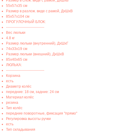
Размер в слож. виде с рамой, ДхШхВ
55х57х35 см
Размер в разлож. виде с рамой, ДхШхВ
85x57x104 см
ПРОГУЛОЧНЫЙ БЛОК:
--------------------------------
Вес люльки
4.8 кг
Размер люльки (внутренний), ДхШхГ
74х33х19 см
Размер люльки (внешний), ДхШхВ
85x40х65 см
ЛЮЛЬКА:
--------------------------------
Корзина
есть
Диаметр колёс
передние: 18 см, задние: 24 см
Материал колёс
резина
Тип колёс
передние поворотные, фиксация "прямо"
Регулировка высоты ручки
есть
Тип складывания