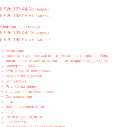
8-926-133-44-18
- Андрей
8-926-198-95-57
- Виталий
WhatsApp наших менеджеров:
8-926-133-44-18
- Андрей
8-926-198-95-57
- Виталий
Аксессуары
сумка, укрытие ножек для люльки, укрытие ножек для прог.блока,
москитная сетка люльки, москитная сетка прог.блока, дождевик
Бампер защитный
есть, съёмный, поворотный
Регулировка подножки
угол наклона
Регулировка спинки
3 положения, включая «лёжа»
Смотровое окно
есть
Вес прогулочного блока
2,9 кг
Размер сиденья, ДхШхГ
90x31х22 см