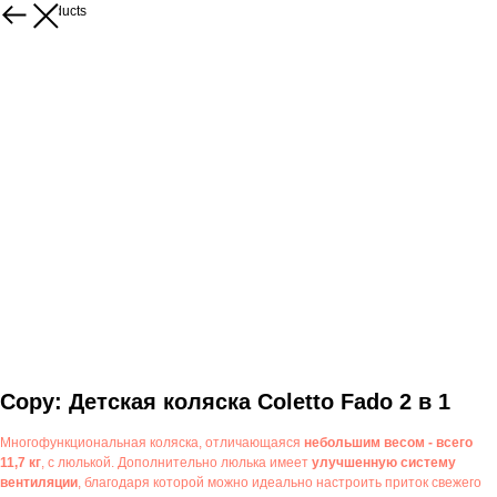
More products
Copy: Детская коляска Coletto Fado 2 в 1
Многофункциональная коляска, отличающаяся
небольшим весом - всего
11,7 кг
, с люлькой. Дополнительно люлька имеет
улучшенную систему
вентиляции
, благодаря которой можно идеально настроить приток свежего