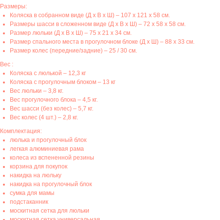
Размеры:
Коляска в собранном виде (Д х В х Ш) – 107 х 121 х 58 см.
Размеры шасси в сложенном виде (Д х В х Ш) – 72 х 58 х 58 см.
Размер люльки (Д х В х Ш) – 75 х 21 х 34 см.
Размер спального места в прогулочном блоке (Д х Ш) – 88 х 33 см.
Размер колес (передние/задние) – 25 / 30 см.
Вес :
Коляска с люлькой – 12,3 кг
Коляска с прогулочным блоком – 13 кг
Вес люльки – 3,8 кг.
Вес прогулочного блока – 4,5 кг.
Вес шасси (без колес) – 5,7 кг.
Вес колес (4 шт.) – 2,8 кг.
Комплектация:
люлька и прогулочный блок
легкая алюминиевая рама
колеса из вспененной резины
корзина для покупок
накидка на люльку
накидка на прогулочный блок
сумка для мамы
подстаканник
москитная сетка для люльки
москитная сетка универсальная