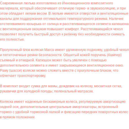
Современная люлька изготовлена из Инновационного композитного
материала, который обеспечивает отличную термо- и звукоизоляцию, и при
этом обладает легким весом. В люльке имеются отверстия и вентиляционные
каналы для поддержания оптимального температурного режима. Наличие
отстегиваемого козырька от солнца и расстегивающегося сегмента капюшона
с вентиляционным окошком повышает комфорт. Расстегивающийся чехол
позволяет получить быстрый доступ к ребенку без необходимости снимать
его полностью.
Прогулочный блок коляски Marco имеет удлиненную подножку, удобный чехол
и пятиточечные ремни безопасности. Обшитый кожей поручень (бампер)
съемный и откидной. Капюшон может быть увеличен с помощью
дополнительного сегмента и имеет закрывающееся вентиляционное окно.
Раму (шасси) коляски можно сложить вместе с прогулочным блоком, что
облегчает транспортировку.
В комплект входит сумка для мамы, дождевик на коляску, москитная сетка,
рукавички для холодной погоды, пеленальный матрасик.
Коляска имеет надежные бескамерные колеса, регулируемую амортизацию
задней оси, дополнительные центральные амортизаторы, встроенный
тормоз с удобной тормозной лапкой и фиксацию передних поворотных колес
в прямом положении.