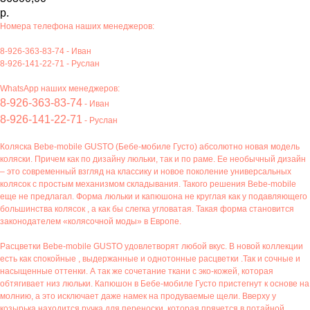
р.
Номера телефона наших менеджеров:
8-926-363-83-74
- Иван
8-926-141-22-71
- Руслан
WhatsApp наших менеджеров:
8-926-363-83-74
- Иван
8-926-141-22-71
- Руслан
Коляска Bebe-mobile GUSTO (Бебе-мобиле Густо) абсолютно новая модель
коляски. Причем как по дизайну люльки, так и по раме. Ее необычный дизайн
– это современный взгляд на классику и новое поколение универсальных
колясок с простым механизмом складывания. Такого решения Bebe-mobile
еще не предлагал. Форма люльки и капюшона не круглая как у подавляющего
большинства колясок , а как бы слегка угловатая. Такая форма становится
законодателем «колясочной моды» в Европе.
Расцветки Bebe-mobile GUSTO удовлетворят любой вкус. В новой коллекции
есть как спокойные , выдержанные и однотонные расцветки .Так и сочные и
насыщенные оттенки. А так же сочетание ткани с эко-кожей, которая
обтягивает низ люльки. Капюшон в Бебе-мобиле Густо пристегнут к основе на
молнию, а это исключает даже намек на продуваемые щели. Вверху у
козырька находится ручка для переноски, которая прячется в потайной