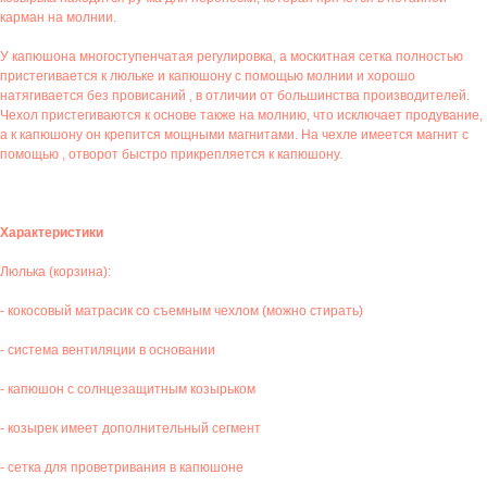
карман на молнии.
У капюшона многоступенчатая регулировка, а москитная сетка полностью
пристегивается к люльке и капюшону с помощью молнии и хорошо
натягивается без провисаний , в отличии от большинства производителей.
Чехол пристегиваются к основе также на молнию, что исключает продувание,
а к капюшону он крепится мощными магнитами. На чехле имеется магнит с
помощью , отворот быстро прикрепляется к капюшону.
Характеристики
Люлька (корзина):
- кокосовый матрасик со съемным чехлом (можно стирать)
- система вентиляции в основании
- капюшон с солнцезащитным козырьком
- козырек имеет дополнительный сегмент
- сетка для проветривания в капюшоне