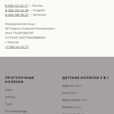
8-926-141-22-71
— Руслан
8-926-133-44-18
— Андрей
8-926-198-95-57
— Виталий
Юридическое лицо:
ИП Красин Алексей Михайлович
ИНН 774307282797
ОГРНИП 325774600868309
г. Москва
+7 926 141-22-71
ПРОГУЛОЧНЫЕ
ДЕТСКИЕ КОЛЯСКИ 2 В 1
КОЛЯСКИ
Adamex 2 в 1
Rant
Anex 2 в 1
Infinity
Bebe-Mobile 2 в 1
Tutis
Bebetto 2 в 1
Emmaljuanga