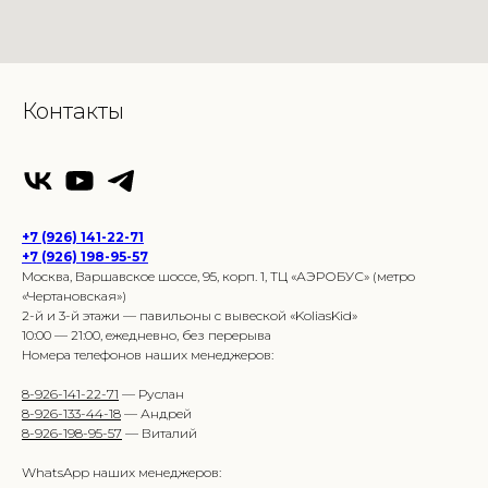
Контакты
+7 (926) 141-22-71
+7 (926) 198-95-57
Москва, Варшавское шоссе, 95, корп. 1, ТЦ «АЭРОБУС» (метро
«Чертановская»)
2-й и 3-й этажи — павильоны с вывеской «KoliasKid»
10:00 — 21:00, ежедневно, без перерыва
Номера телефонов наших менеджеров:
8-926-141-22-71
— Руслан
8-926-133-44-18
— Андрей
8-926-198-95-57
— Виталий
WhatsApp наших менеджеров: