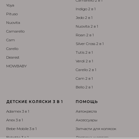
Camarello 2 в 1
Yoya
Indigo 2 в 1
Pituso
Jedo 2 в 1
Nuovita
Nuovita 2 в 1
Camarello
Roan 2 в 1
Cam
Silver Cross 2 в 1
Carello
Tutis 2 в 1
Dearest
Verdi 2 в 1
MOWBABY
Carello 2 в 1
Cam 2 в 1
Bello 2 в 1
ДЕТСКИЕ КОЛЯСКИ 3 В 1
ПОМОЩЬ
Adamex 3 в 1
Автокресла
Anex 3 в 1
Аксессуары
Bebe-Mobile 3 в 1
Запчасти для колясок
Bebetto 3 в 1
Доставка и оплата