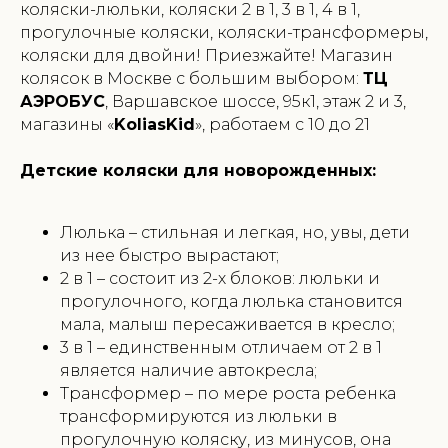
коляски-люльки, коляски 2 в 1, 3 в 1, 4 в 1,
прогулочные коляски, коляски-трансформеры,
коляски для двойни! Приезжайте! Магазин
колясок в Москве с большим выбором:
ТЦ
АЭРОБУС
, Варшавское шоссе, 95к1, этаж 2 и 3,
магазины «
KoliasKid
», работаем с 10 до 21
Детские коляски для новорожденных:
Люлька – стильная и легкая, но, увы, дети
из нее быстро вырастают;
2 в 1 – состоит из 2-х блоков: люльки и
прогулочного, когда люлька становится
мала, малыш пересаживается в кресло;
3 в 1 – единственным отличаем от 2 в 1
является наличие автокресла;
Трансформер – по мере роста ребенка
трансформируются из люльки в
прогулочную коляску, из минусов, она