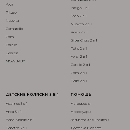
Yoya
Indigo 2 в 1
Pituso
Jedo 2 в 1
Nuovita
Nuovita 2 в 1
Camarello
Roan 2 в 1
Cam
Silver Cross 2 в 1
Carello
Tutis 2 в 1
Dearest
Verdi 2 в 1
MOWBABY
Carello 2 в 1
Cam 2 в 1
Bello 2 в 1
ДЕТСКИЕ КОЛЯСКИ 3 В 1
ПОМОЩЬ
Adamex 3 в 1
Автокресла
Anex 3 в 1
Аксессуары
Bebe-Mobile 3 в 1
Запчасти для колясок
Bebetto 3 в 1
Доставка и оплата