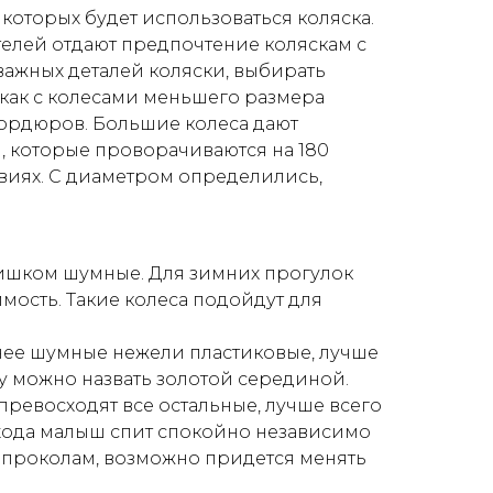
которых будет использоваться коляска.
телей отдают предпочтение коляскам с
важных деталей коляски, выбирать
 как с колесами меньшего размера
бордюров. Большие колеса дают
, которые проворачиваются на 180
овиях. С диаметром определились,
лишком шумные. Для зимних прогулок
имость. Такие колеса подойдут для
енее шумные нежели пластиковые, лучше
ву можно назвать золотой серединой.
превосходят все остальные, лучше всего
 хода малыш спит спокойно независимо
ны проколам, возможно придется менять