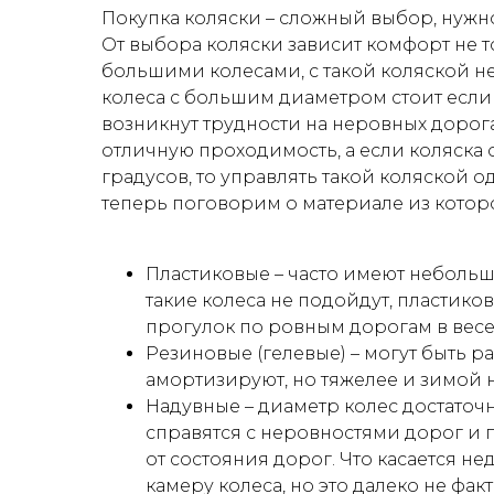
Покупка коляски – сложный выбор, нужно
От выбора коляски зависит комфорт не 
большими колесами, с такой коляской не
колеса с большим диаметром стоит если 
возникнут трудности на неровных дорога
отличную проходимость, а если коляска
градусов, то управлять такой коляской 
теперь поговорим о материале из которо
Пластиковые – часто имеют небольш
такие колеса не подойдут, пластико
прогулок по ровным дорогам в вес
Резиновые (гелевые) – могут быть 
амортизируют, но тяжелее и зимой 
Надувные – диаметр колес достаточн
справятся с неровностями дорог и 
от состояния дорог. Что касается н
камеру колеса, но это далеко не факт