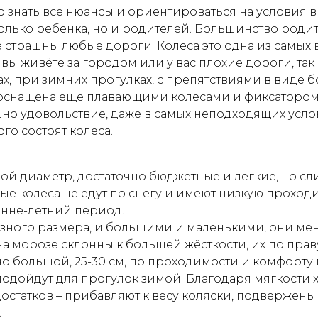
 знать все нюансы и ориентироваться на условия в 
только ребенка, но и родителей. Большинство роди
 страшны любые дороги. Колеса это одна из самых 
вы живёте за городом или у вас плохие дороги, так
х, при зимних прогулках, с препятствиями в виде 
 оснащена еще плавающими колесами и фиксатором
одно удовольствие, даже в самых неподходящих усл
го состоят колеса.
ой диаметр, достаточно бюджетные и легкие, но с
вые колеса не едут по снегу и имеют низкую проход
енне-летний период.
разного размера, и большими и маленькими, они м
на морозе склонны к большей жёсткости, их по пра
о большой, 25-30 см, по проходимости и комфорту 
подойдут для прогулок зимой. Благодаря мягкости
едостатков – прибавляют к весу коляски, подверже
.