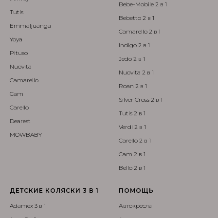
Bebe-Mobile 2 в 1
Tutis
Bebetto 2 в 1
Emmaljuanga
Camarello 2 в 1
Yoya
Indigo 2 в 1
Pituso
Jedo 2 в 1
Nuovita
Nuovita 2 в 1
Camarello
Roan 2 в 1
Cam
Silver Cross 2 в 1
Carello
Tutis 2 в 1
Dearest
Verdi 2 в 1
MOWBABY
Carello 2 в 1
Cam 2 в 1
Bello 2 в 1
ДЕТСКИЕ КОЛЯСКИ 3 В 1
ПОМОЩЬ
Adamex 3 в 1
Автокресла