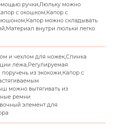
помощью ручки,Люльку можно
Капор с окошком,Капор с
пюшоном,Капор можно складывать
ий,Материал внутри люльки легко
ом и чехлом для ножек,Спинка
иции лёжа,Регулируемая
поручень из экокожи,Капор с
растягиваемым
ш можно вытягивать из
чные ремни
авочный элемент для
ора