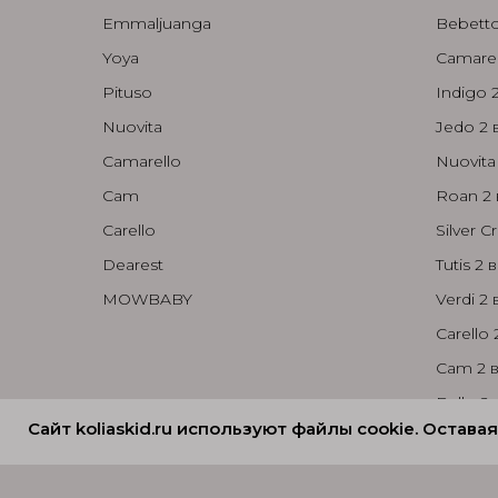
Emmaljuanga
Bebetto
Yoya
Camarell
Pituso
Indigo 2
Nuovita
Jedo 2 в
Camarello
Nuovita 
Cam
Roan 2 
Carello
Silver Cr
Dearest
Tutis 2 в
MOWBABY
Verdi 2 в
Carello 
Cam 2 в
Bello 2 
Сайт koliaskid.ru используют файлы cookie. Остав