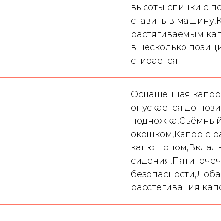
высоты спинки с 
ставить в машину,
растягиваемым ка
в несколько позиц
стирается
Оснащенная капор
опускается до поз
подножка,Съёмный 
окошком,Капор с 
капюшоном,Вклады
сидения,Пятиточе
безопасности,Доб
расстёгивания кап