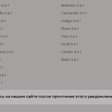
 2 в 1
Bebetto 3 в 1
o 2 в 1
Camarello 3 в 1
 в 1
Indigo 3 в 1
 1
Roan 3 в 1
2 в 1
Tutis 3 в 1
в 1
Verdi 3 в 1
oss 2 в 1
Carello 3 в 1
 1
Bello 3 в 1
 1
2 в 1
 1
в 1
аясь на нашем сайте после прочтения этого уведомлен