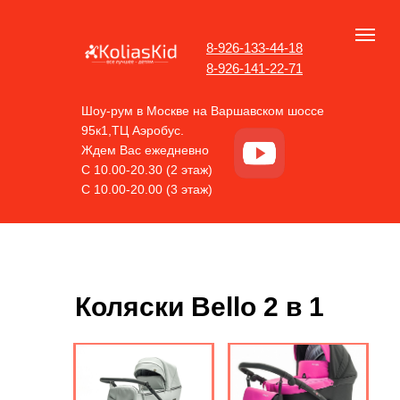
8-926-133-44-18
8-926-141-22-71
Шоу-рум в Москве на Варшавском шоссе
95к1,ТЦ Аэробус.
Ждем Вас ежедневно
С 10.00-20.30 (2 этаж)
С 10.00-20.00 (3 этаж)
Коляски Bello 2 в 1