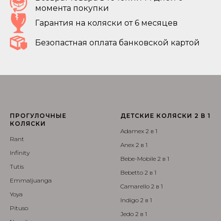
момента покупки
Гарантия на коляски от 6 месяцев
Безопастная оплата банковской картой
ПРОГУЛОЧНЫЕ
ДЕТСКИЕ КОЛЯСКИ 2 В 1
КОЛЯСКИ
Adamex 2 в 1
Rant
Anex 2 в 1
Infinity
Bebe-Mobile 2 в 1
Tutis
Bebetto 2 в 1
Emmaljuanga
Camarello 2 в 1
Yoya
Indigo 2 в 1
Pituso
Jedo 2 в 1