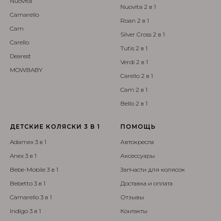
Nuovita
Nuovita 2 в 1
Camarello
Roan 2 в 1
Cam
Silver Cross 2 в 1
Carello
Tutis 2 в 1
Dearest
Verdi 2 в 1
MOWBABY
Carello 2 в 1
Cam 2 в 1
Bello 2 в 1
ДЕТСКИЕ КОЛЯСКИ 3 В 1
ПОМОЩЬ
Adamex 3 в 1
Автокресла
Anex 3 в 1
Аксессуары
Bebe-Mobile 3 в 1
Запчасти для колясок
Bebetto 3 в 1
Доставка и оплата
Camarello 3 в 1
Отзывы
Indigo 3 в 1
Контакты