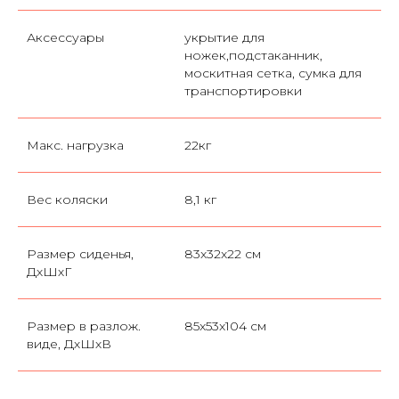
Аксессуары
укрытие для
ножек,подстаканник,
москитная сетка, сумка для
транспортировки
Макс. нагрузка
22кг
Вес коляски
8,1 кг
Размер сиденья,
83x32x22 см
ДхШхГ
Размер в разлож.
85x53x104 см
виде, ДхШхВ