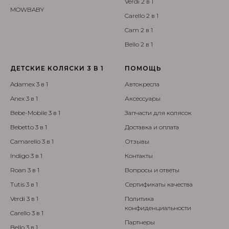
Verdi 2 в 1
MOWBABY
Carello 2 в 1
Cam 2 в 1
Bello 2 в 1
ДЕТСКИЕ КОЛЯСКИ 3 В 1
ПОМОЩЬ
Adamex 3 в 1
Автокресла
Anex 3 в 1
Аксессуары
Bebe-Mobile 3 в 1
Запчасти для колясок
Bebetto 3 в 1
Доставка и оплата
Camarello 3 в 1
Отзывы
Indigo 3 в 1
Контакты
Roan 3 в 1
Вопросы и ответы
Tutis 3 в 1
Сертификаты качества
Verdi 3 в 1
Политика
конфиденциальности
Carello 3 в 1
Партнеры
Bello 3 в 1