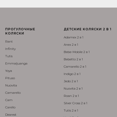
ПРОГУЛОЧНЫЕ
ДЕТСКИЕ КОЛЯСКИ 2 В 1
КОЛЯСКИ
Adamex 2 в 1
Rant
Anex 2 в 1
Infinity
Bebe-Mobile 2 в 1
Tutis
Bebetto 2 в 1
Emmaljuanga
Camarello 2 в 1
Yoya
Indigo 2 в 1
Pituso
Jedo 2 в 1
Nuovita
Nuovita 2 в 1
Camarello
Roan 2 в 1
Cam
Silver Cross 2 в 1
Carello
Tutis 2 в 1
Dearest