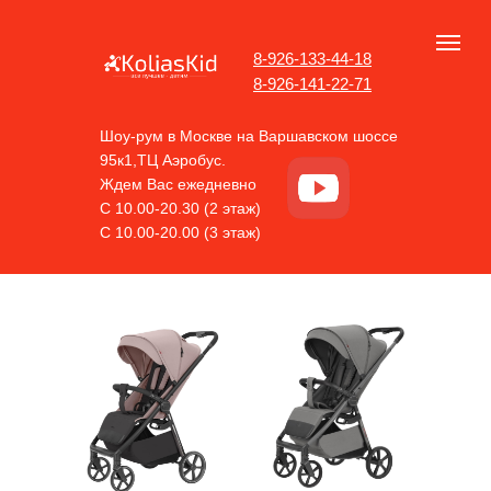
8-926-133-44-18
8-926-141-22-71
Шоу-рум в Москве на Варшавском шоссе
95к1,ТЦ Аэробус.
Ждем Вас ежедневно
С 10.00-20.30 (2 этаж)
С 10.00-20.00 (3 этаж)