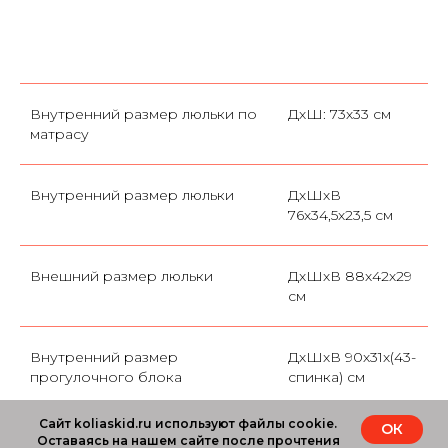
Внутренний размер люльки по
ДхШ: 73х33 см
матрасу
Внутренний размер люльки
ДхШхВ
76х34,5х23,5 см
Внешний размер люльки
ДхШхВ 88х42х29
см
Внутренний размер
ДхШхВ 90х31х(43-
прогулочного блока
спинка) см
Сайт koliaskid.ru используют файлы cookie.
ОК
Ширина колесной базы задних
59 см
Оставаясь на нашем сайте после прочтения