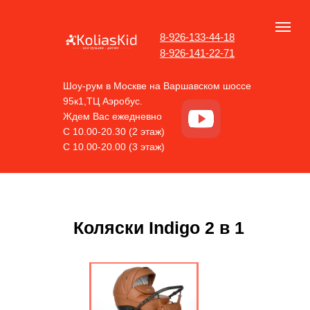
8-926-133-44-18
8-926-141-22-71
Шоу-рум в Москве на Варшавском шоссе
95к1,ТЦ Аэробус.
Ждем Вас ежедневно
С 10.00-20.30 (2 этаж)
С 10.00-20.00 (3 этаж)
Коляски Indigo 2 в 1