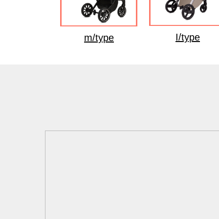
I/type
m/type