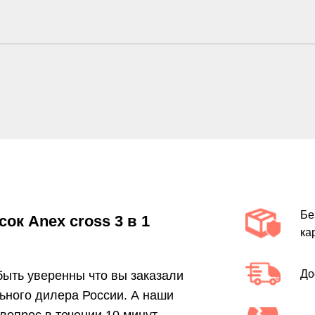
Бе
к Anex cross 3 в 1
ка
До
 быть уверенны что вы заказали
ьного дилера России. А наши