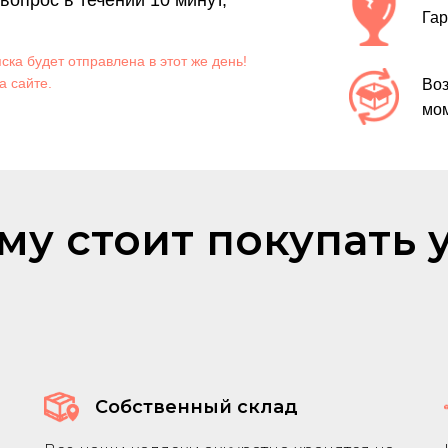
опрос в течении 10 минут,
Гар
яска будет отправлена в этот же день!
а сайте.
Воз
мом
му стоит покупать у
Собственный склад