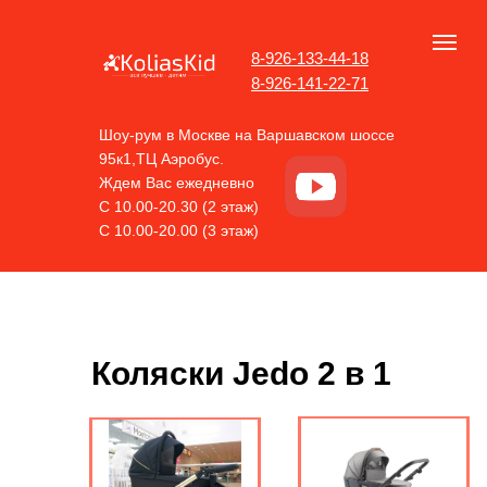
8-926-133-44-18
8-926-141-22-71
Шоу-рум в Москве на Варшавском шоссе
95к1,ТЦ Аэробус.
Ждем Вас ежедневно
С 10.00-20.30 (2 этаж)
С 10.00-20.00 (3 этаж)
Коляски Jedo 2 в 1