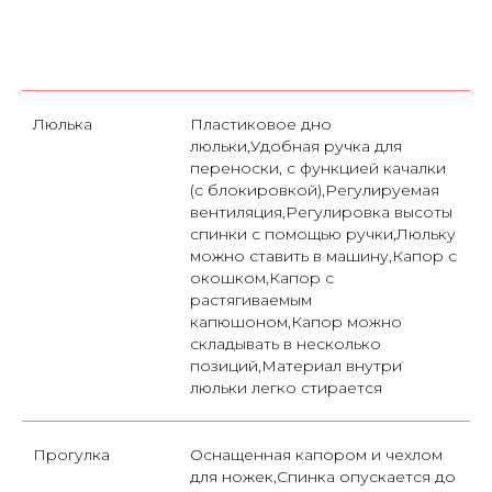
Люлька
Пластиковое дно
люльки,Удобная ручка для
переноски, с функцией качалки
(с блокировкой),Регулируемая
вентиляция,Регулировка высоты
спинки с помощью ручки,Люльку
можно ставить в машину,Капор с
окошком,Капор с
растягиваемым
капюшоном,Капор можно
складывать в несколько
позиций,Материал внутри
люльки легко стирается
Прогулка
Оснащенная капором и чехлом
для ножек,Спинка опускается до