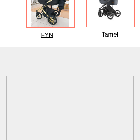
Tamel
FYN