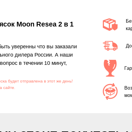
Бе
сок Moon Resea 2 в 1
ка
До
 быть уверенны что вы заказали
ьного дилера России. А наши
опрос в течении 10 минут,
Гар
яска будет отправлена в этот же день!
а сайте.
Воз
мом