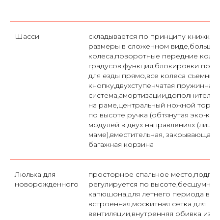
Шасси
складывается по принципу книжки,
размеры в сложенном виде,большие
колеса,поворотные передние колес
градусов,функция,блокировки пово
для езды прямо,все колеса съемные
кнопку,двухступенчатая пружинная
система,амортизации,дополнительн
на раме,центральный ножной тормо
по высоте ручка (обтянутая эко-кож
модулей в двух направлениях (лицо
маме),вместительная, закрывающаяс
багажная корзина
Люлька для
просторное спальное место,подго
новорожденного
регулируется по высоте,бесшумная
капюшона,для летнего периода вр
встроенная,москитная сетка для
вентиляции,внутренняя обивка из н