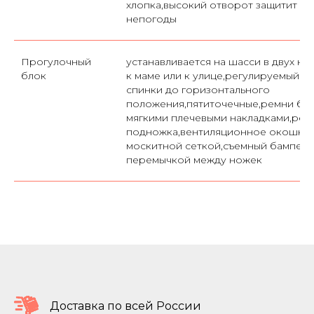
хлопка,высокий отворот защитит м
непогоды
Прогулочный
устанавливается на шасси в двух на
блок
к маме или к улице,регулируемый у
спинки до горизонтального
положения,пятиточечные,ремни без
мягкими плечевыми накладками,рег
подножка,вентиляционное окошко 
москитной сеткой,съемный бампер-
перемычкой между ножек
Доставка по всей России