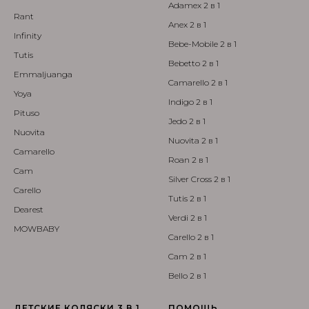
Adamex 2 в 1
Rant
Anex 2 в 1
Infinity
Bebe-Mobile 2 в 1
Tutis
Bebetto 2 в 1
Emmaljuanga
Camarello 2 в 1
Yoya
Indigo 2 в 1
Pituso
Jedo 2 в 1
Nuovita
Nuovita 2 в 1
Camarello
Roan 2 в 1
Cam
Silver Cross 2 в 1
Carello
Tutis 2 в 1
Dearest
Verdi 2 в 1
MOWBABY
Carello 2 в 1
Cam 2 в 1
Bello 2 в 1
ДЕТСКИЕ КОЛЯСКИ 3 В 1
ПОМОЩЬ