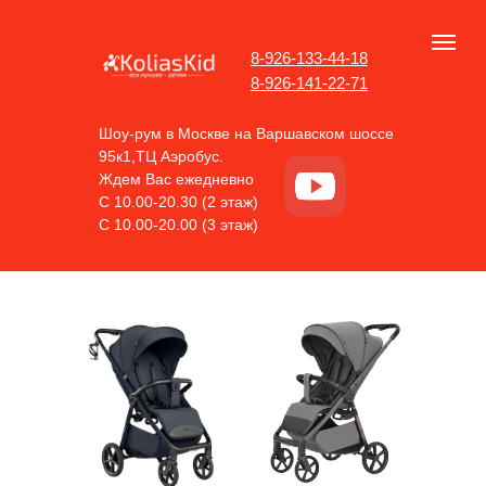
8-926-133-44-18
8-926-141-22-71
Шоу-рум в Москве на Варшавском шоссе
95к1,ТЦ Аэробус.
Ждем Вас ежедневно
С 10.00-20.30 (2 этаж)
С 10.00-20.00 (3 этаж)