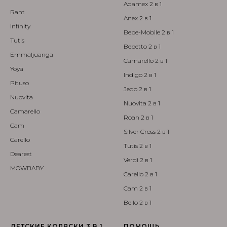
Adamex 2 в 1
Rant
Anex 2 в 1
Infinity
Bebe-Mobile 2 в 1
Tutis
Bebetto 2 в 1
Emmaljuanga
Camarello 2 в 1
Yoya
Indigo 2 в 1
Pituso
Jedo 2 в 1
Nuovita
Nuovita 2 в 1
Camarello
Roan 2 в 1
Cam
Silver Cross 2 в 1
Carello
Tutis 2 в 1
Dearest
Verdi 2 в 1
MOWBABY
Carello 2 в 1
Cam 2 в 1
Bello 2 в 1
ДЕТСКИЕ КОЛЯСКИ 3 В 1
ПОМОЩЬ