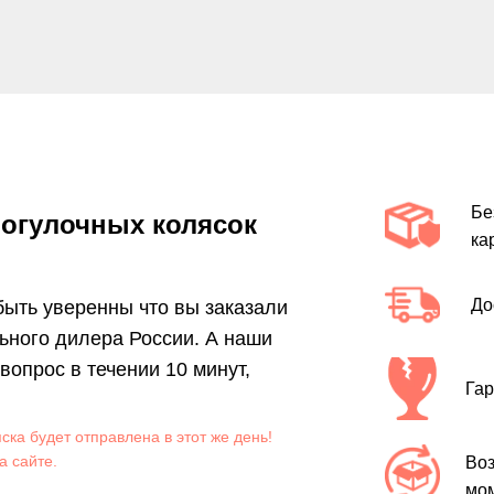
Бе
огулочных колясок
ка
До
 быть уверенны что вы заказали
ьного дилера России. А наши
опрос в течении 10 минут,
Гар
яска будет отправлена в этот же день!
а сайте.
Воз
мом