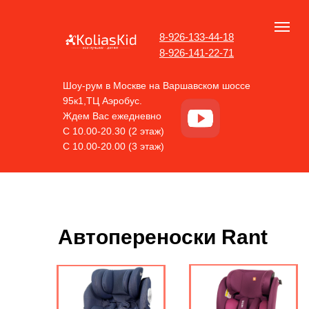
8-926-133-44-18
8-926-141-22-71
Шоу-рум в Москве на Варшавском шоссе
95к1,ТЦ Аэробус.
Ждем Вас ежедневно
С 10.00-20.30 (2 этаж)
С 10.00-20.00 (3 этаж)
Автопереноски Rant