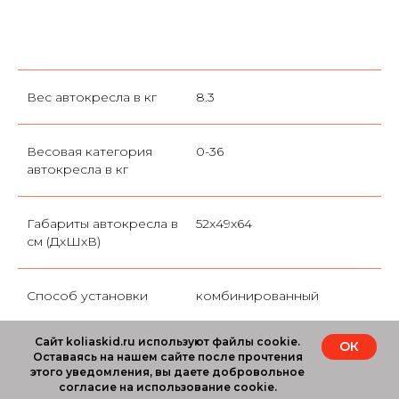
Вес автокресла в кг
8.3
Весовая категория
0-36
автокресла в кг
Габариты автокресла в
52x49x64
см (ДхШхВ)
Способ установки
комбинированный
Сайт koliaskid.ru используют файлы cookie.
ОК
Плечевые накладки
да
Оставаясь на нашем сайте после прочтения
этого уведомления, вы даете добровольное
согласие на использование cookie.