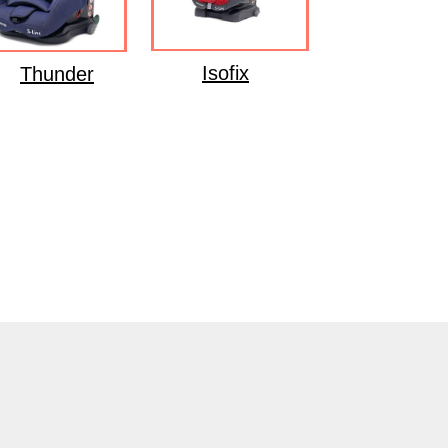
Isofix
Thunder