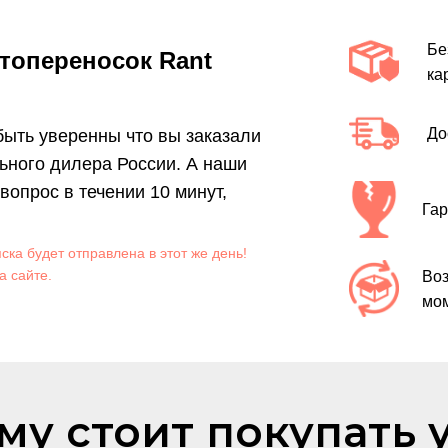
Бе
топереносок Rant
ка
До
 быть уверенны что вы заказали
ьного дилера России. А наши
опрос в течении 10 минут,
Гар
яска будет отправлена в этот же день!
а сайте.
Воз
мом
му стоит покупать у