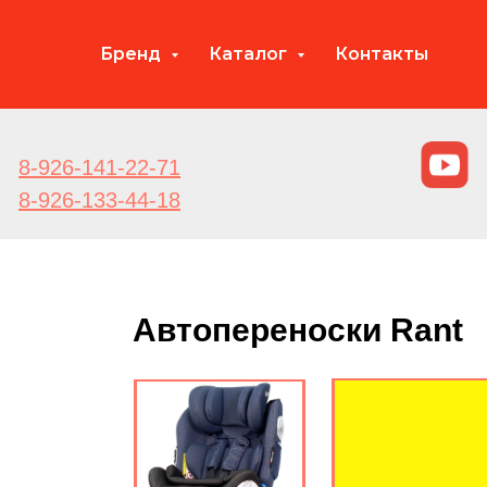
Бренд
Каталог
Контакты
8-926-141-22-71
8-926-133-44-18
Автопереноски Rant