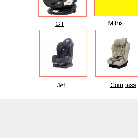
Mitrix
GT
Compass
Jet